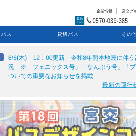
企業情報
宮交グ
0570-039-385
路線
バス
速バス
貸切バス
その
8/6(木) 12：00更新 令和8年熊本地震に
況 ※「フェニックス号」「なんぷう号」「ブ
ついての重要なお知らせを掲載
最新の運行