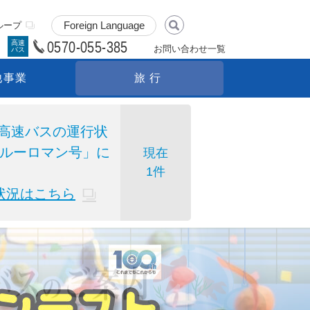
ループ
0570-055-385
高速
お問い合わせ一覧
バス
他事業
旅行
伴う高速バスの運行状
ルーロマン号」に
現在
1件
状況はこちら