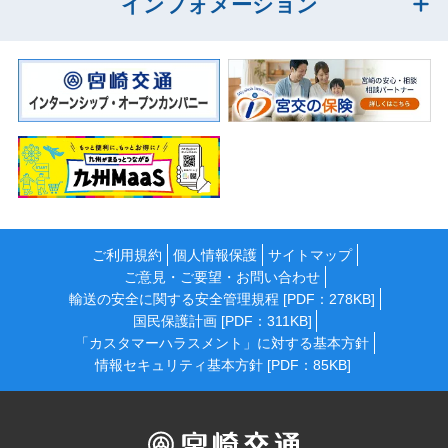
インフォメーション
ご利用規約
個人情報保護
サイトマップ
ご意見・ご要望・お問い合わせ
輸送の安全に関する安全管理規程 [PDF：278KB]
国民保護計画 [PDF：311KB]
「カスタマーハラスメント」に対する基本方針
情報セキュリティ基本方針 [PDF：85KB]