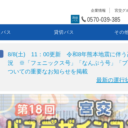
企業情報
宮交グ
0570-039-385
路線
バス
速バス
貸切バス
その
8/8(土) 11：00更新 令和8年熊本地震に
況 ※「フェニックス号」「なんぷう号」「ブ
ついての重要なお知らせを掲載
最新の運行