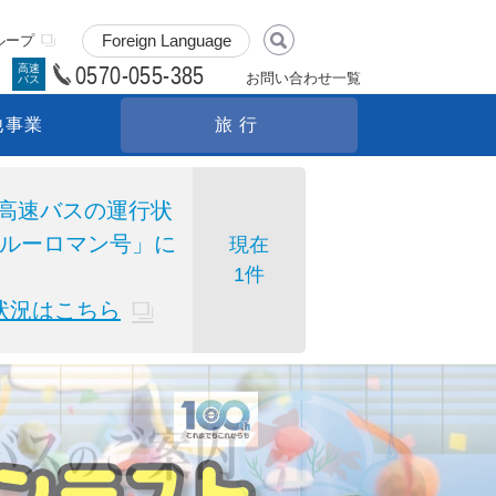
ループ
0570-055-385
高速
お問い合わせ一覧
バス
他事業
旅行
伴う高速バスの運行状
ルーロマン号」に
現在
1件
状況はこちら