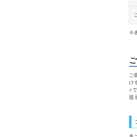
※
ご
ご
け
○
提
各