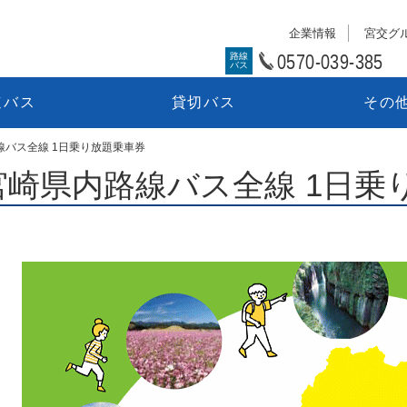
企業情報
宮交グ
0570-039-385
路線
バス
速バス
貸切バス
その
線バス全線 1日乗り放題乗車券
宮崎県内路線バス全線 1日乗