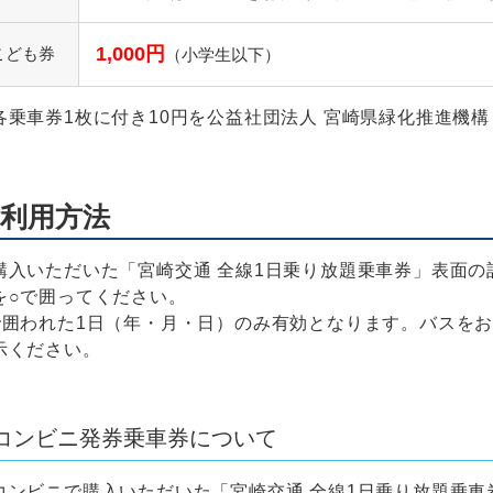
1,000円
こども券
（小学生以下）
各乗車券1枚に付き10円を公益社団法人 宮崎県緑化推進機
利用方法
購入いただいた「宮崎交通 全線1日乗り放題乗車券」表面の
を○で囲ってください。
で囲われた1日（年・月・日）のみ有効となります。バスを
示ください。
コンビニ発券乗車券について
コンビニで購入いただいた「宮崎交通 全線1日乗り放題乗