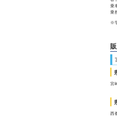
乗
乗
※
販
宮
西