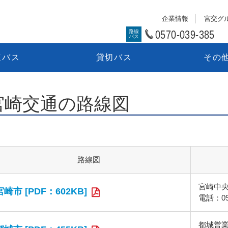
企業情報
宮交グ
0570-039-385
路線
バス
速バス
貸切バス
その
宮崎交通の路線図
路線図
宮崎中
宮崎市 [PDF：602KB]
電話：098
都城営