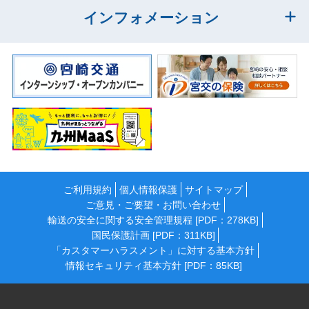
インフォメーション
ご利用規約
個人情報保護
サイトマップ
ご意見・ご要望・お問い合わせ
輸送の安全に関する安全管理規程 [PDF：278KB]
国民保護計画 [PDF：311KB]
「カスタマーハラスメント」に対する基本方針
情報セキュリティ基本方針 [PDF：85KB]