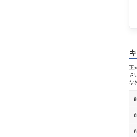
キ
正
さ
な