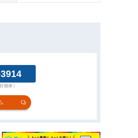
-3914
土日祝休）
ム