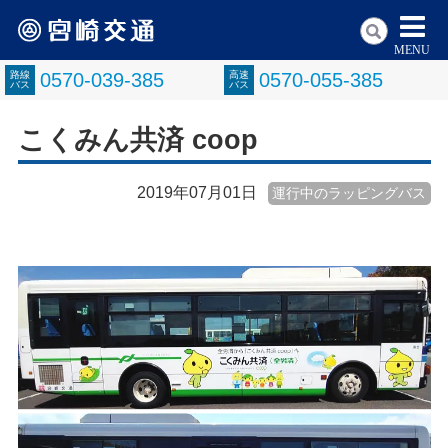
MENU
路線
0570-039-385
高速
0570-055-385
バス
バス
こくみん共済 coop
2019年07月01日
運行中のラッピングバス