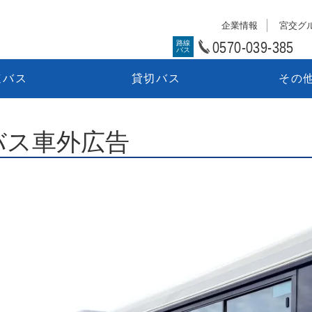
企業情報
宮交グ
0570-039-385
路線
バス
速バス
貸切バス
その
バス車外広告