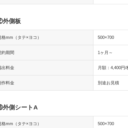
②外側板
規格mm（タテ×ヨコ）
500×700
契約期間
1ヶ月～
掲出料金
月額：4,400
制作料金
別途お見積
③外側シートA
規格mm（タテ×ヨコ）
500×700