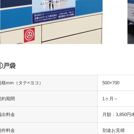
①戸袋
規格mm（タテ×ヨコ）
500×700
契約期間
1ヶ月～
掲出料金
月額：3,850
制作料金
別途お見積