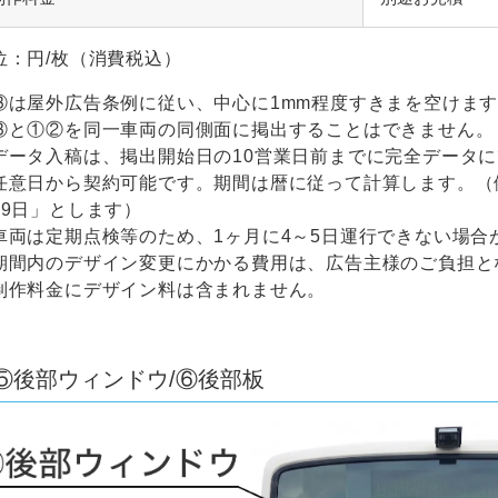
位：円/枚（消費税込）
③は屋外広告条例に従い、中心に1mm程度すきまを空けま
③と①②を同一車両の同側面に掲出することはできません。
データ入稿は、掲出開始日の10営業日前までに完全データ
任意日から契約可能です。期間は暦に従って計算します。（例：
19日」とします）
車両は定期点検等のため、1ヶ月に4～5日運行できない場合
期間内のデザイン変更にかかる費用は、広告主様のご負担と
制作料金にデザイン料は含まれません。
⑤後部ウィンドウ/⑥後部板