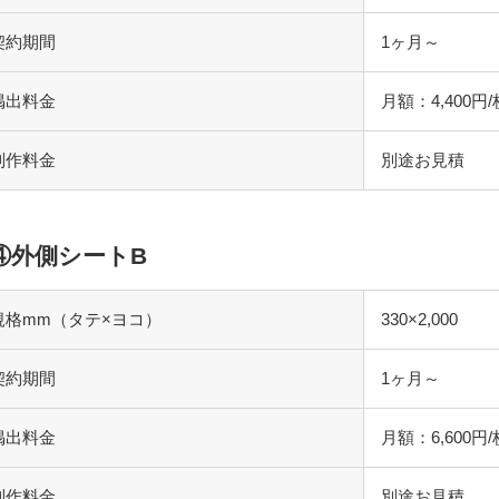
契約期間
1ヶ月～
掲出料金
月額：4,400
制作料金
別途お見積
④外側シートB
規格mm（タテ×ヨコ）
330×2,000
契約期間
1ヶ月～
掲出料金
月額：6,600
制作料金
別途お見積