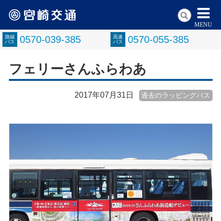
MENU
路線
0570-039-385
高速
0570-055-385
バス
バス
フェリーさんふらわあ
2017年07月31日
過去のラッピングバス