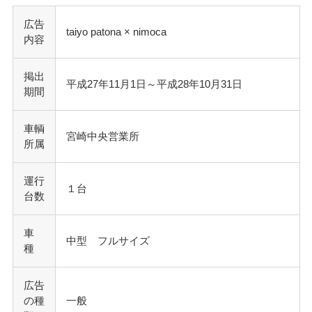
広告
taiyo patona × nimoca
内容
掲出
平成27年11月1日～平成28年10月31日
期間
車輌
宮崎中央営業所
所属
運行
１台
台数
車
中型 フルサイズ
種
広告
の種
一般