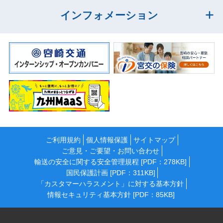
インフォメーション
ご利用規約
個人情報保護
サイトマップ
ご意見・ご要望・お問い合わせ
輸送の安全に関する安全管理規程 [PDF：278KB]
国民保護計画 [PDF：311KB]
「カスタマーハラスメント」に対する基本方針
情報セキュリティ基本方針 [PDF：85KB]