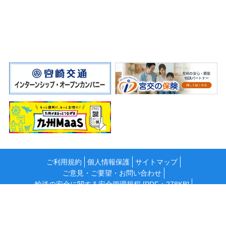
ご利用規約
個人情報保護
サイトマップ
ご意見・ご要望・お問い合わせ
輸送の安全に関する安全管理規程 [PDF：278KB]
国民保護計画 [PDF：311KB]
「カスタマーハラスメント」に対する基本方針
情報セキュリティ基本方針 [PDF：85KB]