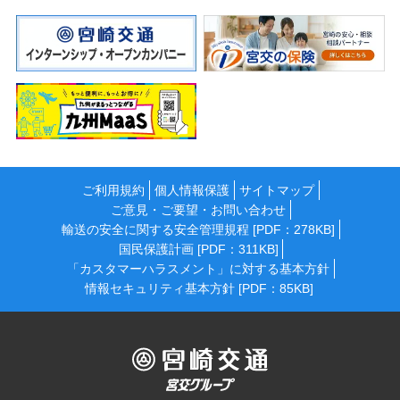
ご利用規約
個人情報保護
サイトマップ
ご意見・ご要望・お問い合わせ
輸送の安全に関する安全管理規程 [PDF：278KB]
国民保護計画 [PDF：311KB]
「カスタマーハラスメント」に対する基本方針
情報セキュリティ基本方針 [PDF：85KB]