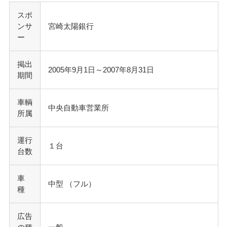
スポ
ンサ
宮崎太陽銀行
ー
掲出
2005年9月1日～2007年8月31日
期間
車輌
中央自動車営業所
所属
運行
１台
台数
車
中型 （フル）
種
広告