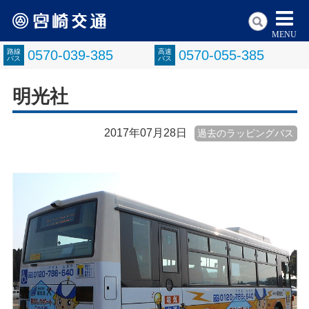
MENU
路線
0570-039-385
高速
0570-055-385
バス
バス
明光社
2017年07月28日
過去のラッピングバス