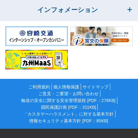
インフォメーション
ご利用規約
個人情報保護
サイトマップ
ご意見・ご要望・お問い合わせ
輸送の安全に関する安全管理規程 [PDF：278KB]
国民保護計画 [PDF：311KB]
「カスタマーハラスメント」に対する基本方針
情報セキュリティ基本方針 [PDF：85KB]