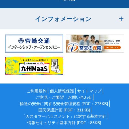
インフォメーション
ご利用規約
個人情報保護
サイトマップ
ご意見・ご要望・お問い合わせ
輸送の安全に関する安全管理規程 [PDF：278KB]
国民保護計画 [PDF：311KB]
「カスタマーハラスメント」に対する基本方針
情報セキュリティ基本方針 [PDF：85KB]