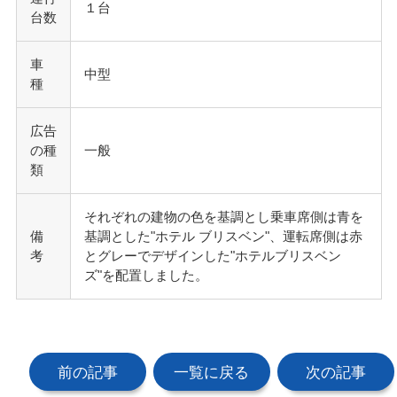
１台
台数
車
中型
種
広告
の種
一般
類
それぞれの建物の色を基調とし乗車席側は青を
備
基調とした"ホテル ブリスベン"、運転席側は赤
考
とグレーでデザインした"ホテルブリスベン
ズ"を配置しました。
前の記事
一覧に戻る
次の記事