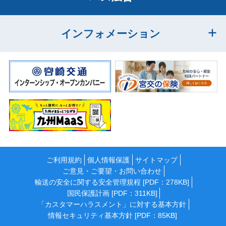
インフォメーション
ご利用規約
個人情報保護
サイトマップ
ご意見・ご要望・お問い合わせ
輸送の安全に関する安全管理規程 [PDF：278KB]
国民保護計画 [PDF：311KB]
「カスタマーハラスメント」に対する基本方針
情報セキュリティ基本方針 [PDF：85KB]