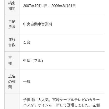
掲出
2007年10月1日～2009年8月31日
期間
車輌
中央自動車営業所
所属
運行
１台
台数
車
中型（フル）
種
広告
の種
一般
類
子供達に大人気。宮崎ケーブルテレビのカラー
バスがデザインを一新して登場しました。左側