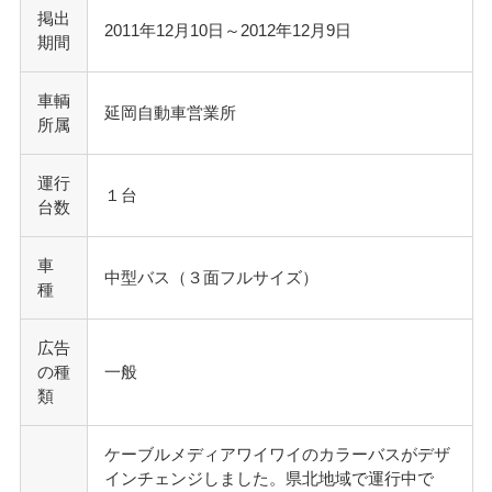
掲出
2011年12月10日～2012年12月9日
期間
車輌
延岡自動車営業所
所属
運行
１台
台数
車
中型バス（３面フルサイズ）
種
広告
の種
一般
類
ケーブルメディアワイワイのカラーバスがデザ
インチェンジしました。県北地域で運行中で