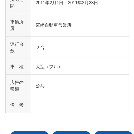
2011年2月1日～2011年2月28日
間
車輌所
宮崎自動車営業所
属
運行台
２台
数
車 種
大型（フル）
広告の
公共
種類
備 考