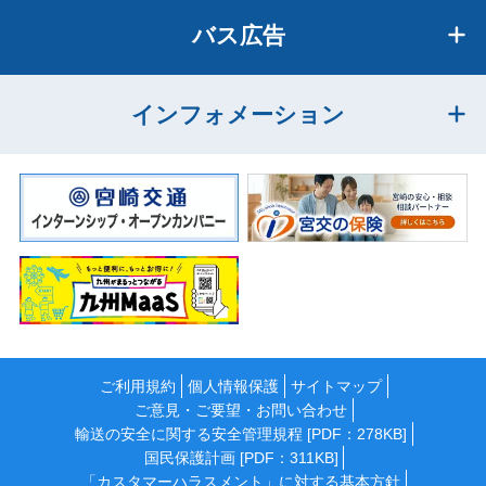
バス広告
インフォメーション
ご利用規約
個人情報保護
サイトマップ
ご意見・ご要望・お問い合わせ
輸送の安全に関する安全管理規程 [PDF：278KB]
国民保護計画 [PDF：311KB]
「カスタマーハラスメント」に対する基本方針