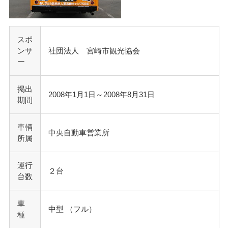
スポ
ンサ
社団法人 宮崎市観光協会
ー
掲出
2008年1月1日～2008年8月31日
期間
車輌
中央自動車営業所
所属
運行
２台
台数
車
中型 （フル）
種