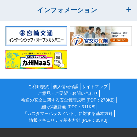
インフォメーション
ご利用規約
個人情報保護
サイトマップ
ご意見・ご要望・お問い合わせ
輸送の安全に関する安全管理規程 [PDF：278KB]
国民保護計画 [PDF：311KB]
「カスタマーハラスメント」に対する基本方針
情報セキュリティ基本方針 [PDF：85KB]