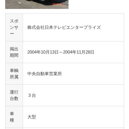
スポ
ンサ
株式会社日本テレビエンタープライズ
ー
掲出
2004年10月13日～2004年11月28日
期間
車輌
中央自動車営業所
所属
運行
３台
台数
車
大型
種