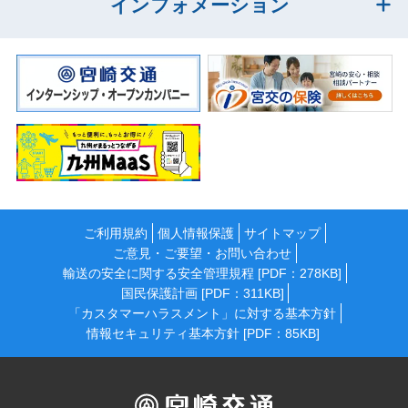
インフォメーション
ご利用規約
個人情報保護
サイトマップ
ご意見・ご要望・お問い合わせ
輸送の安全に関する安全管理規程 [PDF：278KB]
国民保護計画 [PDF：311KB]
「カスタマーハラスメント」に対する基本方針
情報セキュリティ基本方針 [PDF：85KB]