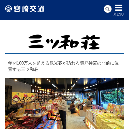
MENU
年間100万人を超える観光客が訪れる鵜戸神宮の門前に位
置する三ツ和荘