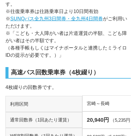
す。
※往復乗車券は往路乗車日より10日間有効
※
SUNQパス全九州3日間券・全九州4日間券
がご利用い
ただけます。
※「こども・大人障がい者は片道運賃の半額、こども障
がい者はその半額です。
（各種手帳もしくはマイナポータルと連携したミライロ
IDの提示が必要です。）」
高速バス回数乗車券（4枚綴り）
4枚綴りの回数券です。
宮崎～長崎
利用区間
20,940円
通常回数券
（1回あたり運賃）
（5,235円）
WEB割回数券
（1回あたり運賃）