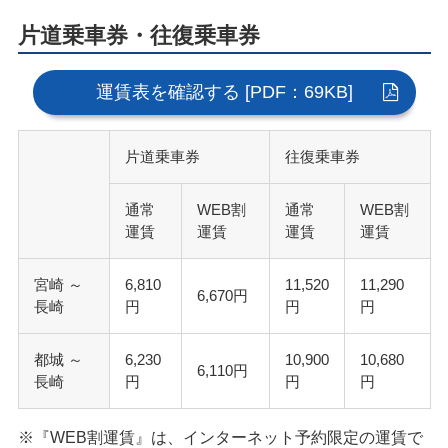
片道乗車券・往復乗車券
運賃表を確認する [PDF：69KB]
片道乗車券
往復乗車券
通常
WEB割
通常
WEB割
運賃
運賃
運賃
運賃
宮崎 ～
6,810
11,520
11,290
6,670円
長崎
円
円
円
都城 ～
6,230
10,900
10,680
6,110円
長崎
円
円
円
※『WEB割運賃』は、インターネット予約限定の運賃で