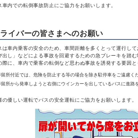
ス車内での転倒事故防止にご協力をお願いします。
ライバーの皆さまへのお願い
スは車内乗客の安全のため、車間距離を多くとって運行して
び出し」などによる事故を回避するための急ブレーキを踏む
の際に、車内で乗客の転倒など思わぬ事故を誘発する要因と
停留所付近では、危険を防止する等の場合を除き駐停車をご遠慮く
停留所から発車しようと右側にウインカーを出しているバスに進路
様の優しい運転でバスの安全運転にご協力をお願いします。