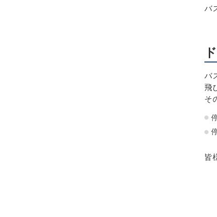
バ
ド
バ
飛
そ
皆