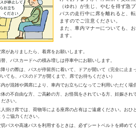
（ゆれ）が生じ、やむを得ず急
バスの走行中に席を離れると、
ますのでご注意ください。
また、車内マナーについても、
ます。
空席がありましたら、着席をお願いします。
両替、バスカードへの積み増しは停車中にお願いします。
お降りの際は、バスが停留所に着いて、ドアが開いて（完全に止ま
づいても、バスのドアが開くまで、席でお待ちください）
車内が混雑や満席により、車内でお立ちになってご利用いただく場
お体の不自由な方、ご高齢の方、お怪我をされている方、妊娠され
ください。
二人掛け席では、荷物等による座席の占有はご遠慮ください。おひ
ようご協力ください。
貸切バスや高速バスを利用するときは、必ずシートベルトを締めて