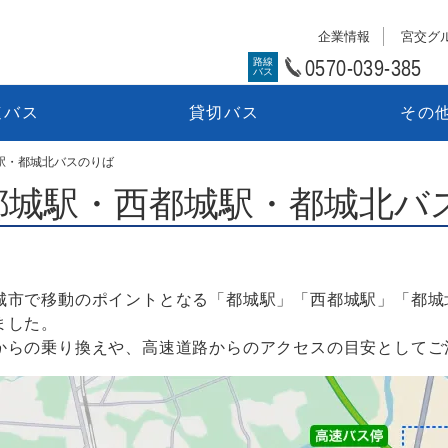
企業情報
宮交グ
0570-039-385
路線
バス
速バス
貸切バス
その
駅・都城北バスのりば
都城駅・西都城駅・都城北バ
城市で移動のポイントとなる「都城駅」「西都城駅」「都城北
ました。
からの乗り換えや、高速道路からのアクセスの目安としてご