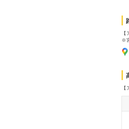
【
※
【