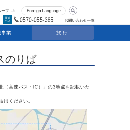
ループ
0570-055-385
高速
お問い合わせ一覧
バス
他事業
旅行
スのりば
（高速バス・IC）」の3地点を記載いた
活用ください。