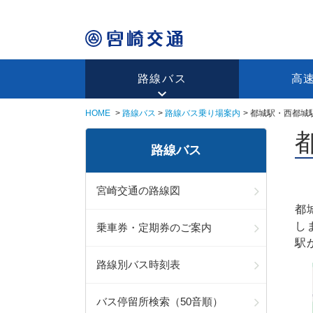
路線バス
高
HOME
路線バス
路線バス乗り場案内
都城駅・西都城
路線バス
宮崎交通の路線図
都
し
乗車券・定期券のご案内
駅
路線別バス時刻表
バス停留所検索（50音順）