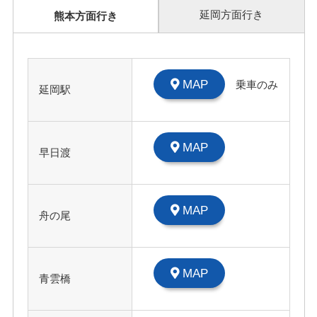
延岡方面行き
熊本方面行き
MAP
乗車のみ
延岡駅
MAP
早日渡
MAP
舟の尾
MAP
青雲橋