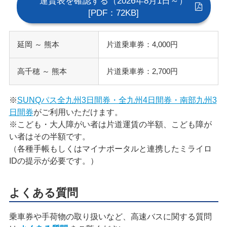
運賃表を確認する（2026年8月1日～）
[PDF：72KB]
延岡 ～ 熊本
片道乗車券：4,000円
高千穂 ～ 熊本
片道乗車券：2,700円
※
SUNQパス全九州3日間券・全九州4日間券・南部九州3
日間券
がご利用いただけます。
※こども・大人障がい者は片道運賃の半額、こども障が
い者はその半額です。
（各種手帳もしくはマイナポータルと連携したミライロ
IDの提示が必要です。）
よくある質問
乗車券や手荷物の取り扱いなど、高速バスに関する質問