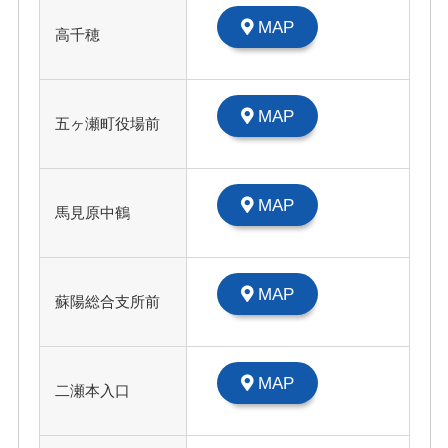
MAP
高千穂
MAP
五ヶ瀬町役場前
MAP
馬見原中鶴
MAP
蘇陽総合支所前
MAP
二瀬本入口