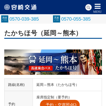
MENU
路線
0570-039-385
高速
0570-055-385
バス
バス
たかちほ号（延岡～熊本）
路線(名称)
延岡⇔熊本（たかちほ号）
座席指定制（要予約）
予約
予約・空席照会