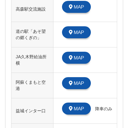
MAP
高森駅交流施設
道の駅「あそ望
MAP
の郷くぎの」
JA久木野給油所
MAP
横
阿蘇くまもと空
MAP
港
MAP
降車のみ
益城インター口