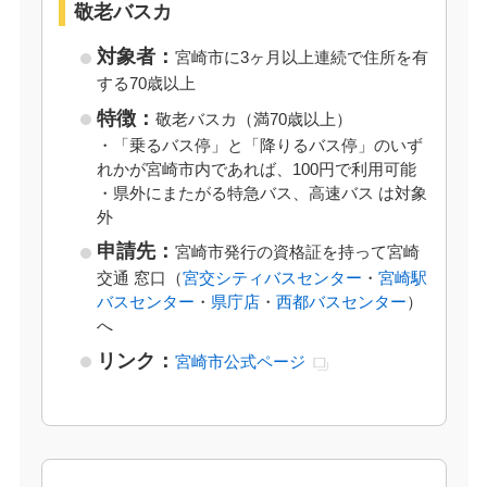
敬老バスカ
対象者：
宮崎市に3ヶ月以上連続で住所を有
する70歳以上
特徴：
敬老バスカ（満70歳以上）
・「乗るバス停」と「降りるバス停」のいず
れかが宮崎市内であれば、100円で利用可能
・県外にまたがる特急バス、高速バス は対象
外
申請先：
宮崎市発行の資格証を持って宮崎
交通 窓口（
宮交シティバスセンター
・
宮崎駅
バスセンター
・
県庁店
・
西都バスセンター
）
へ
リンク：
宮崎市公式ページ