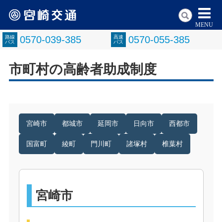
MENU
路線
0570-039-385
高速
0570-055-385
バス
バス
市町村の高齢者助成制度
宮崎市
都城市
延岡市
日向市
西都市
国富町
綾町
門川町
諸塚村
椎葉村
宮崎市