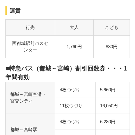
運賃
行先
大人
こども
西都城駅前バスセ
1,760円
880円
ンター
■特急バス（都城～宮崎）割引回数券・・・1
年間有効
4枚つづり
5,960円
都城～宮崎空港・
宮交シティ
11枚つづり
16,050円
4枚つづり
6,280円
都城～宮崎駅