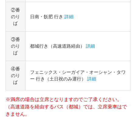
②番
のり
日南・飫肥 行き
詳細
ば
③番
のり
都城行き（高速道路経由）
詳細
ば
④番
フェニックス・シーガイア・オーシャン・タワ
のり
ー 行き（土日祝のみ運行）
詳細
ば
※満席の場合は立席となりますのでご了承ください。
（高速道路を経由するバス（都城）では、立席乗車はで
きません。