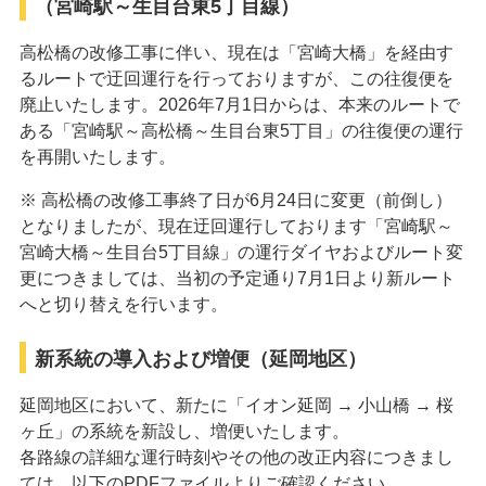
（宮崎駅～生目台東5丁目線）
高松橋の改修工事に伴い、現在は「宮崎大橋」を経由す
るルートで迂回運行を行っておりますが、この往復便を
廃止いたします。2026年7月1日からは、本来のルートで
ある「宮崎駅～高松橋～生目台東5丁目」の往復便の運行
を再開いたします。
※ 高松橋の改修工事終了日が6月24日に変更（前倒し）
となりましたが、現在迂回運行しております「宮崎駅～
宮崎大橋～生目台5丁目線」の運行ダイヤおよびルート変
更につきましては、当初の予定通り7月1日より新ルート
へと切り替えを行います。
新系統の導入および増便（延岡地区）
延岡地区において、新たに「イオン延岡 → 小山橋 → 桜
ヶ丘」の系統を新設し、増便いたします。
各路線の詳細な運行時刻やその他の改正内容につきまし
ては、以下のPDFファイルよりご確認ください。