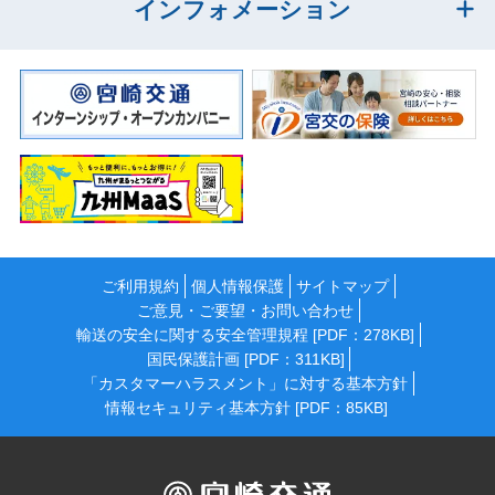
インフォメーション
ご利用規約
個人情報保護
サイトマップ
ご意見・ご要望・お問い合わせ
輸送の安全に関する安全管理規程 [PDF：278KB]
国民保護計画 [PDF：311KB]
「カスタマーハラスメント」に対する基本方針
情報セキュリティ基本方針 [PDF：85KB]