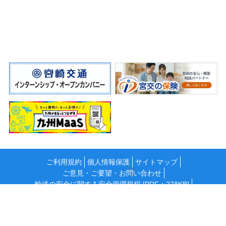
ご利用規約
個人情報保護
サイトマップ
ご意見・ご要望・お問い合わせ
輸送の安全に関する安全管理規程 [PDF：278KB]
国民保護計画 [PDF：311KB]
「カスタマーハラスメント」に対する基本方針
情報セキュリティ基本方針 [PDF：85KB]