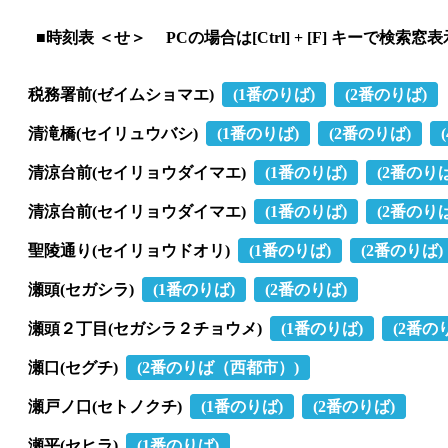
■時刻表 ＜せ＞ PCの場合は[Ctrl] + [F] キーで検索窓
税務署前(ゼイムショマエ)
(1番のりば)
(2番のりば)
清滝橋(セイリュウバシ)
(1番のりば)
(2番のりば)
清涼台前(セイリョウダイマエ)
(1番のりば)
(2番のりば
清涼台前(セイリョウダイマエ)
(1番のりば)
(2番のりば
聖陵通り(セイリョウドオリ)
(1番のりば)
(2番のりば)
瀬頭(セガシラ)
(1番のりば)
(2番のりば)
瀬頭２丁目(セガシラ２チョウメ)
(1番のりば)
(2番の
瀬口(セグチ)
(2番のりば（西都市）)
瀬戸ノ口(セトノクチ)
(1番のりば)
(2番のりば)
瀬平(セヒラ)
(1番のりば)