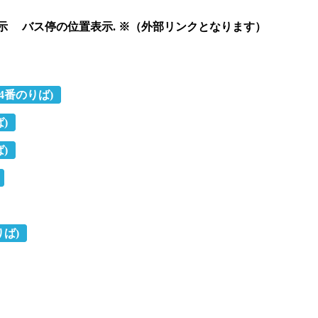
表示
バス停の位置表示. ※（外部リンクとなります）
(4番のりば)
)
)
りば)