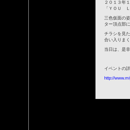
２０１３年
「ＹＯＵ 
三色仮面の
ター頂点部
チラシを見
合い入りま
当日は、是
イベントの
http://www.m