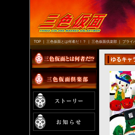
TOP
｜
三色仮面とは何者だ！？
｜
三色仮面倶楽部
｜
プライ
ゆるキャ