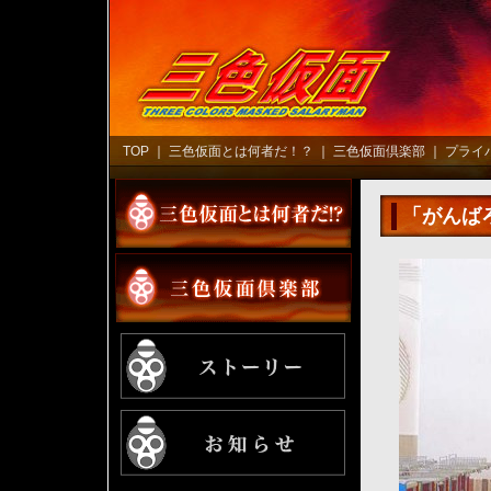
TOP
｜
三色仮面とは何者だ！？
｜
三色仮面倶楽部
｜
プライ
「がんば