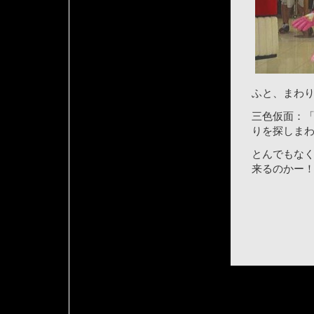
ふと、まわ
三色仮面：
りを探しま
とんでもな
来るのかー！