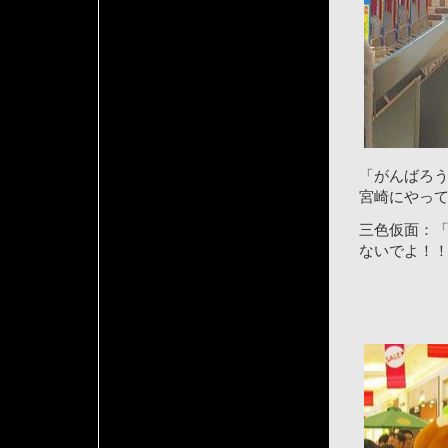
「がんばろ
宮崎にやっ
三色仮面：
ないでよ！