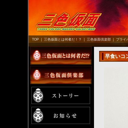
TOP
｜
三色仮面とは何者だ！？
｜
三色仮面倶楽部
｜
プライ
早食いコ