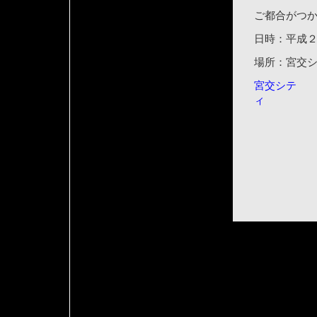
ご都合がつ
日時：平成
場所：宮交
宮交シテ
ィ