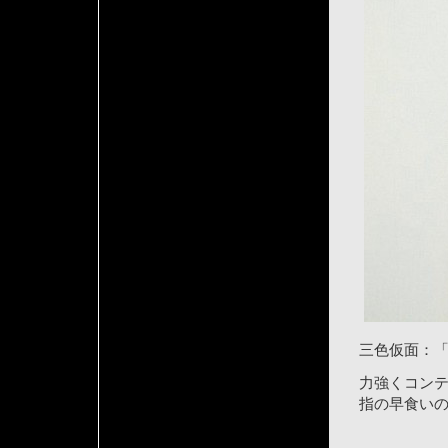
三色仮面：
力強くコン
指の早食い