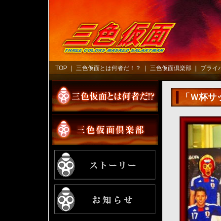
TOP
｜
三色仮面とは何者だ！？
｜
三色仮面倶楽部
｜
プライ
「Ｗ杯サ