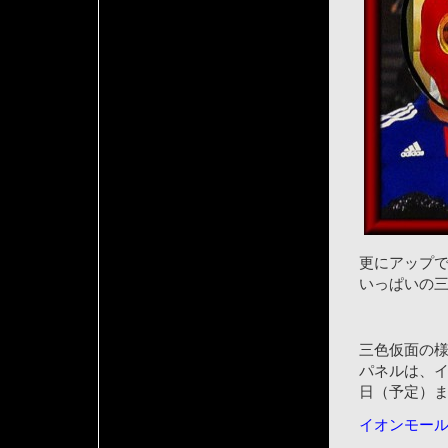
更にアップ
いっぱいの
三色仮面の
パネルは、
日（予定）
イオンモー