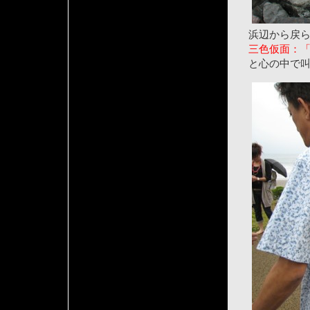
浜辺から戻
三色仮面：
と心の中で