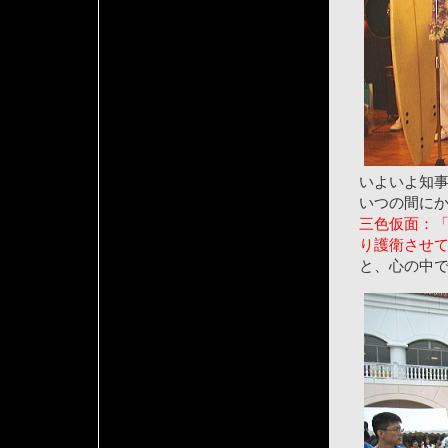
いよいよ知
いつの間に
三色仮面：
り護衛させ
と、心の中