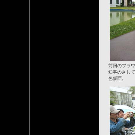
前回のフラ
知事のさし
色仮面。