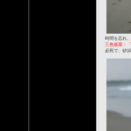
時間を忘れ
三色仮面：
必死で、砂