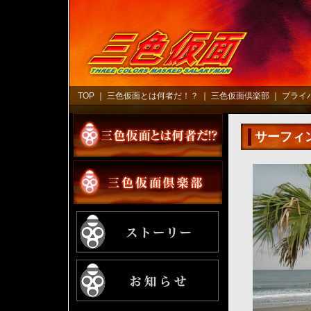
TOP
｜
三色仮面とは何者だ！？
｜
三色仮面倶楽部
｜
プライ
サーフィ