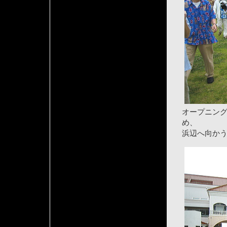
オープニン
め、
浜辺へ向か