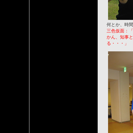
何とか、時
三色仮面：
かん、知事
る・・・」