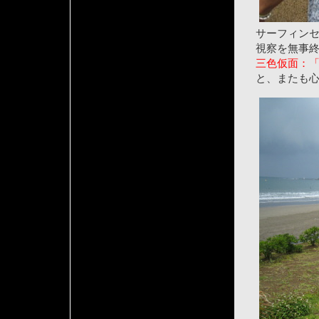
サーフィン
視察を無事
三色仮面：
と、またも