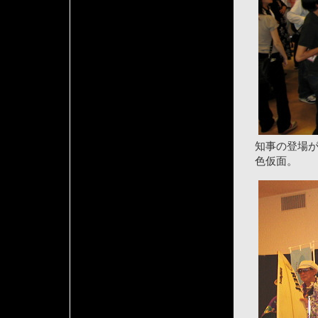
知事の登場
色仮面。