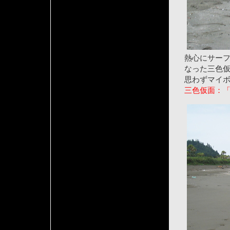
熱心にサー
なった三色
思わずマイ
三色仮面：「