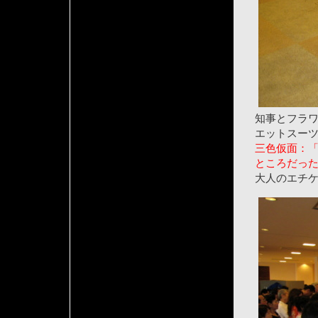
知事とフラ
エットスー
三色仮面：
ところだっ
大人のエチ