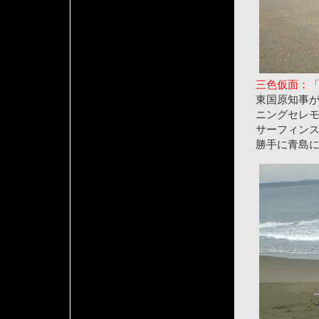
三色仮面：
東国原知事
ニングセレ
サーフィン
勝手に青島