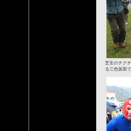
芝生のチク
る三色仮面