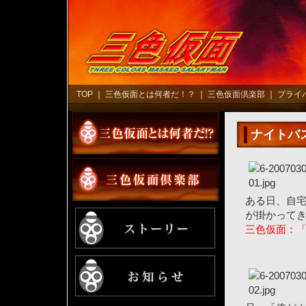
TOP
｜
三色仮面とは何者だ！？
｜
三色仮面倶楽部
｜
プライ
ナイトバ
ある日、自
が掛かって
三色仮面：