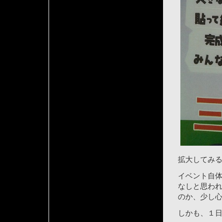
拡大してみ
イベント自
なしと思わ
のか、少し
しかも、１