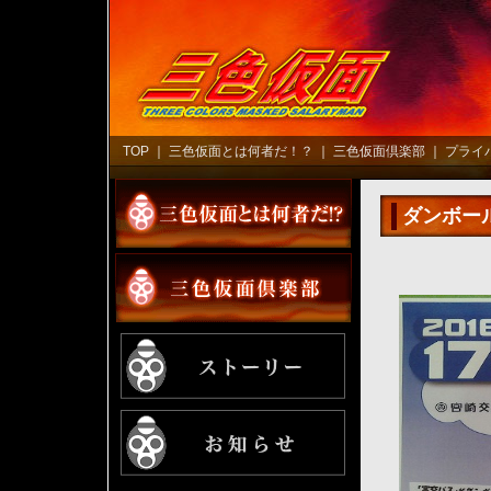
TOP
｜
三色仮面とは何者だ！？
｜
三色仮面倶楽部
｜
プライ
ダンボー