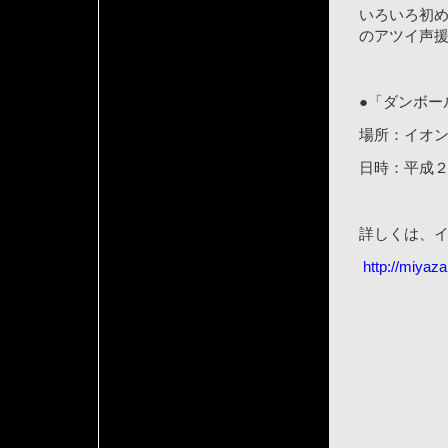
いろいろ初
のアツイ声
●「ダンボー
場所：イオ
日時：平成
詳しくは、イ
http://miyaz